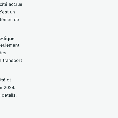
ité accrue.
c'est un
ystèmes de
estique
 seulement
 des
e transport
ité
et
ur 2024.
 détails.