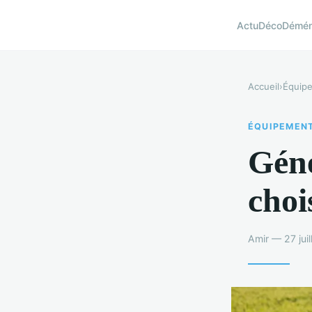
Actu
Déco
Démé
Accueil
›
Équip
ÉQUIPEMEN
Géné
choi
Amir — 27 jui