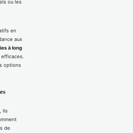
els ou les
atifs en
ndance aux
es à long
 efficaces.
s options
res
 ils
tamment
es de