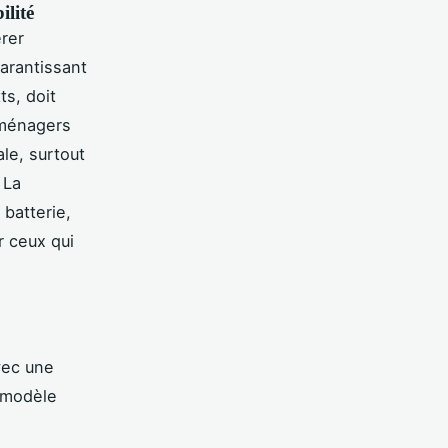
ilité
érer
arantissant
s, doit
 ménagers
ale, surtout
 La
batterie,
r ceux qui
s
vec une
 modèle