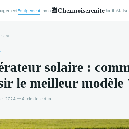
Chezmoiserenite
📰
nagement
Équipement
Immo
Jardin
Maiso
ement
T
rateur solaire : com
sir le meilleur modèle 
llet 2024 — 4 min de lecture