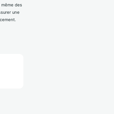
ou même des
ssurer une
acement.