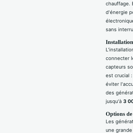
chauffage. 
d'énergie po
électroniqu
sans interr
Installatio
L'installati
connecter l
capteurs so
est crucial
éviter l'acc
des générat
jusqu'à
3 0
Options de
Les générat
une grande 