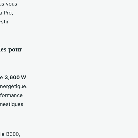
us vous
a Pro,
stir
les pour
de
3,600 W
énergétique.
erformance
omestiques
ie B300,