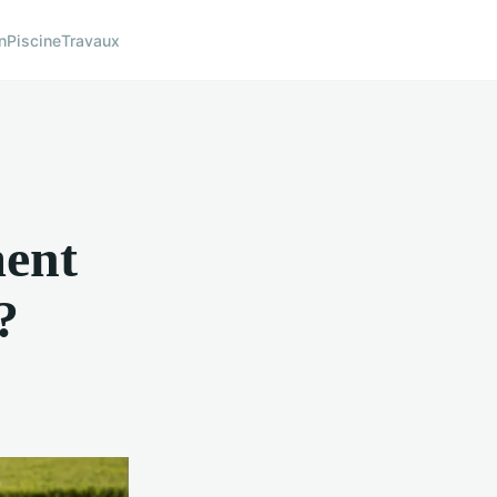
n
Piscine
Travaux
ment
?