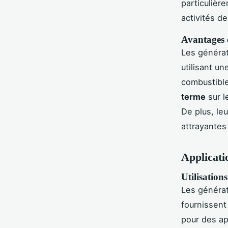
particulièr
activités de
Avantages é
Les générat
utilisant u
combustible
terme
sur l
De plus, le
attrayantes
Applicati
Utilisation
Les générat
fournissent
pour des ap