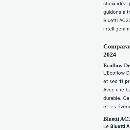
choix idéal
guidons à t
Bluetti AC3
intelligemm
Comparati
2024
Ecoflow Del
L'Ecoflow D
et ses
11 p
Avec une ba
durable. Ce
et les évén
Bluetti AC
Le
Bluetti