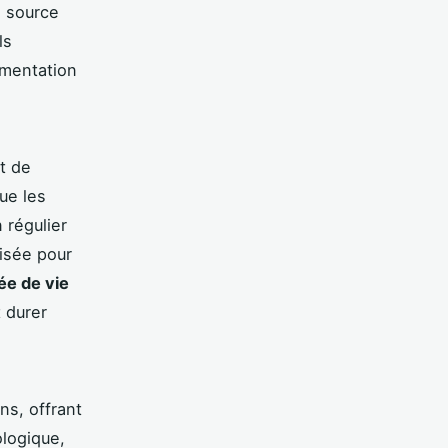
e source
ls
imentation
it de
ue les
 régulier
risée pour
ée de vie
 durer
ns, offrant
ologique,