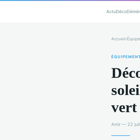
Actu
Déco
Démé
Accueil
›
Équip
ÉQUIPEMEN
Déco
sole
vert
Amir — 22 jui