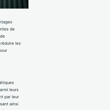
antages
antes de
 de
réduire les
pour
étiques
armi leurs
t par leur
isant ainsi