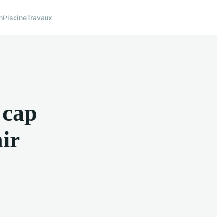
n
Piscine
Travaux
 cap
ir