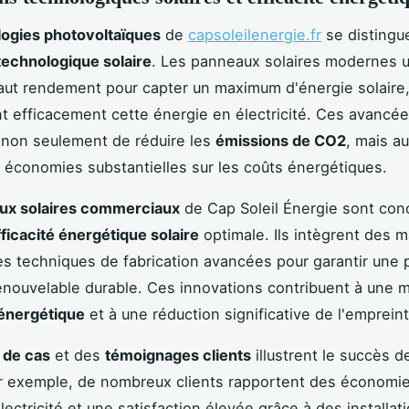
ogies photovoltaïques
de
capsoleilenergie.fr
se distingue
technologique solaire
. Les panneaux solaires modernes ut
haut rendement pour capter un maximum d'énergie solaire
t efficacement cette énergie en électricité. Ces avancé
 non seulement de réduire les
émissions de CO2
, mais a
s économies substantielles sur les coûts énergétiques.
ux solaires commerciaux
de Cap Soleil Énergie sont con
fficacité énergétique solaire
optimale. Ils intègrent des m
es techniques de fabrication avancées pour garantir une 
enouvelable durable. Ces innovations contribuent à une m
énergétique
et à une réduction significative de l'emprein
 de cas
et des
témoignages clients
illustrent le succès d
r exemple, de nombreux clients rapportent des économie
lectricité et une satisfaction élevée grâce à des installat