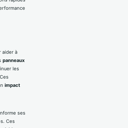
 performance
 aider à
es
panneaux
nuer les
 Ces
un
impact
 informe ses
es. Ces