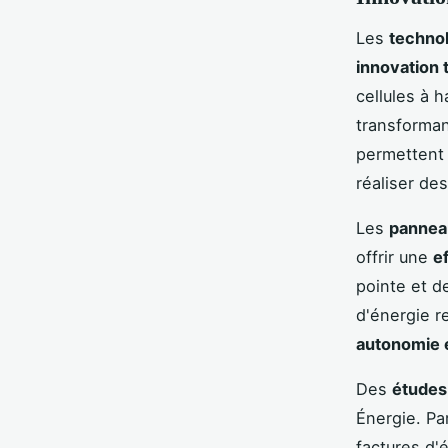
Les
technol
innovation 
cellules à 
transforman
permettent
réaliser de
Les
pannea
offrir une
e
pointe et d
d'énergie r
autonomie 
Des
études
Énergie. Pa
factures d'é