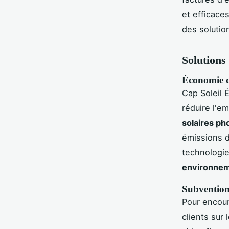
et efficaces
des solutio
Solutions
Économie d
Cap Soleil 
réduire l'e
solaires ph
émissions 
technologie
environneme
Subventions
Pour encour
clients sur