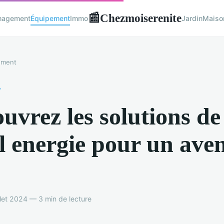
Chezmoiserenite
📰
nagement
Équipement
Immo
Jardin
Maiso
ement
T
uvrez les solutions de
il energie pour un aven
llet 2024 — 3 min de lecture