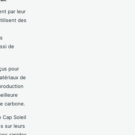
nt par leur
ilisent des
,
es
ussi de
çus pour
atériaux de
production
eilleure
te carbone.
e Cap Soleil
s sur leurs
ions rapides