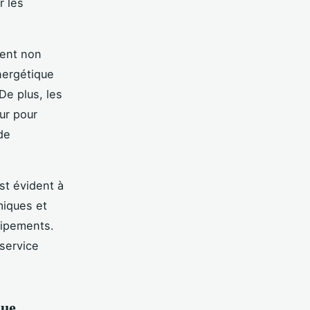
r les
frent non
nergétique
De plus, les
ur pour
de
st évident à
miques et
uipements.
service
que