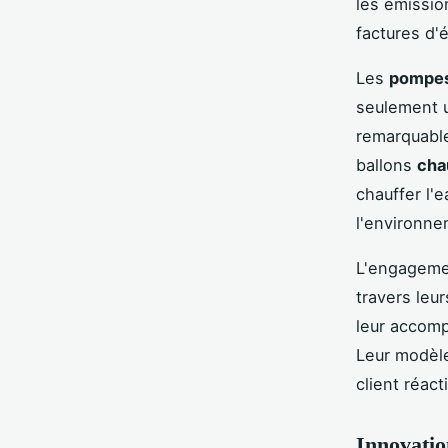
les émissio
factures d'é
Les
pompes
seulement u
remarquable
ballons
cha
chauffer l'
l'environne
L'engagemen
travers leu
leur accomp
Leur modèle
client réact
Innovatio