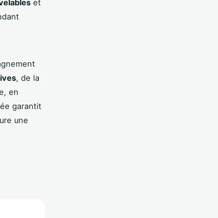
velables
et
endant
pagnement
ives
, de la
e, en
ée garantit
sure une