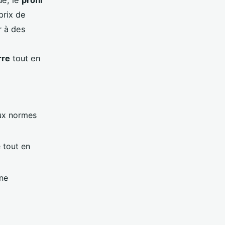
ue, le
profil
prix de
r à des
rre
tout en
aux normes
 tout en
une