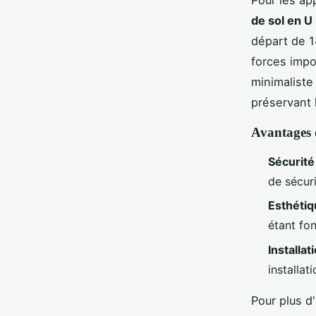
Pour les ap
de sol en U
départ de 1
forces impo
minimaliste
préservant 
Avantages 
Sécurité 
de sécuri
Esthétiq
étant fon
Installat
installat
Pour plus d