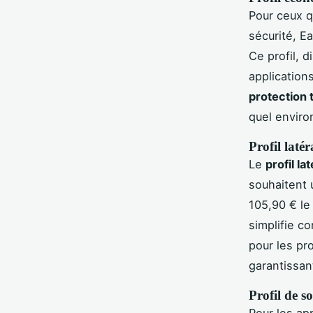
Pour ceux q
sécurité, E
Ce profil, d
applications
protection 
quel envir
Profil laté
Le
profil l
souhaitent u
105,90 € le 
simplifie c
pour les pr
garantissan
Profil de s