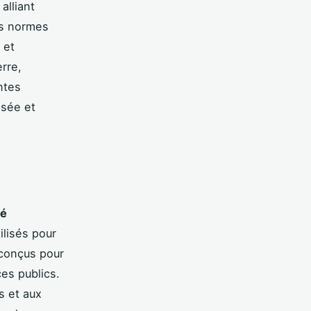
alliant
es normes
 et
erre,
ntes
isée et
té
ilisés pour
 conçus pour
ces publics.
s et aux