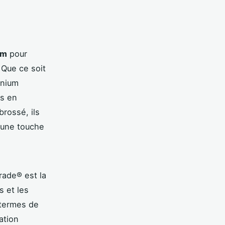
um
pour
 Que ce soit
inium
es en
brossé, ils
 une touche
rade® est la
s et les
 termes de
ation