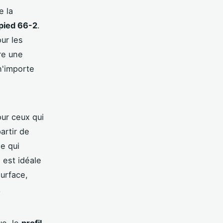
e la
-pied 66-2
.
our les
fre une
n'importe
ur ceux qui
artir de
le qui
 est idéale
surface,
.