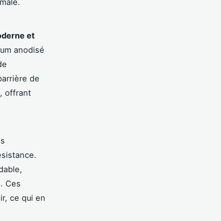
imale.
derne et
nium anodisé
de
barrière de
, offrant
es
ésistance.
dable,
n. Ces
r, ce qui en