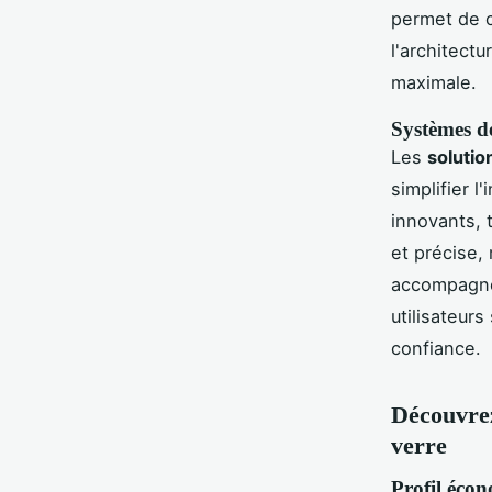
permet de c
l'architectu
maximale.
Systèmes de
Les
solutio
simplifier 
innovants, t
et précise,
accompagnés
utilisateur
confiance.
Découvrez
verre
Profil éco