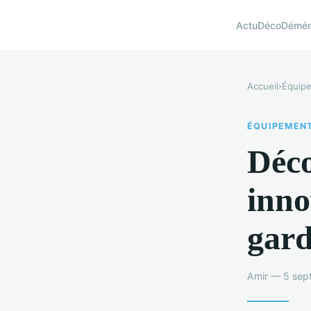
Actu
Déco
Démé
Accueil
›
Équip
ÉQUIPEMEN
Déc
inno
gard
Amir — 5 sep