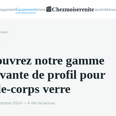
Chezmoiserenite
📰
nagement
Équipement
Immo
Jardin
Maiso
ement
T
ouvrez notre gamme
vante de profil pour
e-corps verre
tembre 2024 — 4 min de lecture