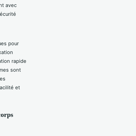
nt avec
écurité
ues pour
xation
ation rapide
èmes sont
les
cilité et
corps