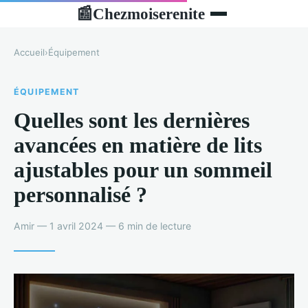
Chezmoiserenite
📰
Accueil
›
Équipement
ÉQUIPEMENT
Quelles sont les dernières
avancées en matière de lits
ajustables pour un sommeil
personnalisé ?
Amir — 1 avril 2024 — 6 min de lecture