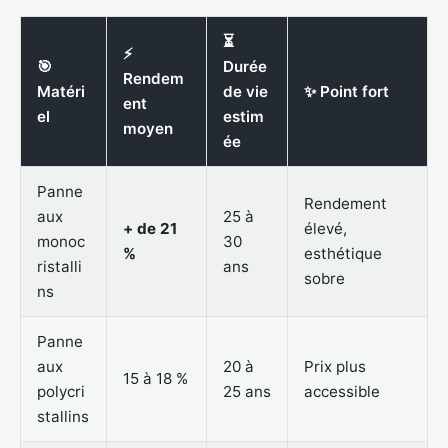
⏳
⚡
🎯
Durée
Rendem
Matéri
de vie
✨ Point fort
ent
el
estim
moyen
ée
Panne
Rendement
aux
25 à
+ de 21
élevé,
monoc
30
%
esthétique
ristalli
ans
sobre
ns
Panne
aux
20 à
Prix plus
15 à 18 %
polycri
25 ans
accessible
stallins