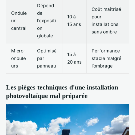
Dépend
Coût maîtrisé
Ondule
de
10 à
pour
ur
l’expositi
15 ans
installations
central
on
sans ombre
globale
Micro-
Optimisé
Performance
15 à
ondule
par
stable malgré
20 ans
urs
panneau
l’ombrage
Les pièges techniques d'une installation
photovoltaïque mal préparée