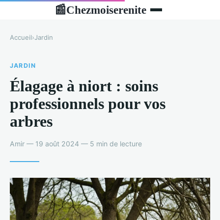
Chezmoiserenite
📰
Accueil
›
Jardin
JARDIN
Élagage à niort : soins
professionnels pour vos
arbres
Amir — 19 août 2024 — 5 min de lecture