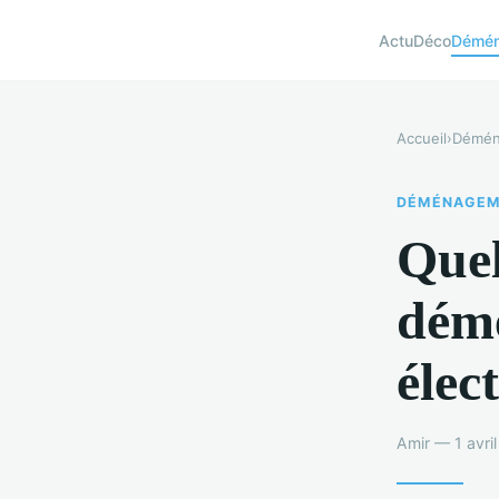
Actu
Déco
Démé
Accueil
›
Démén
DÉMÉNAGEM
Quel
démé
élec
Amir — 1 avri