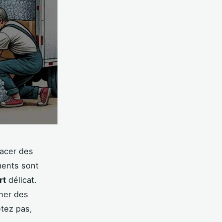
lacer des
ments sont
rt
délicat.
ner des
tez pas,