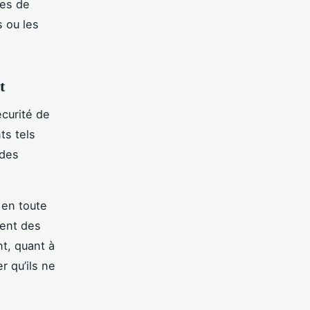
res de
 ou les
t
écurité de
ts tels
 des
 en toute
ment des
t, quant à
r qu’ils ne