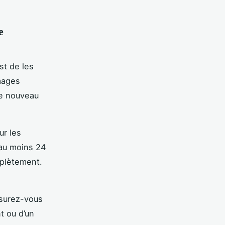
e
st de les
mages
re nouveau
r les
 au moins 24
plètement.
ssurez-vous
nt ou d’un