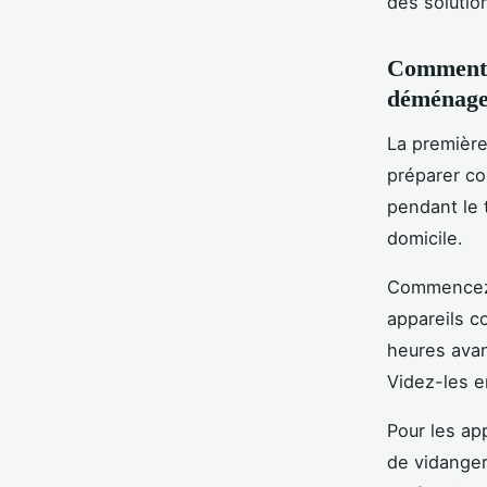
des solutio
Comment p
déménage
La première
préparer co
pendant le 
domicile.
Commencez 
appareils 
heures ava
Videz-les e
Pour les app
de vidange