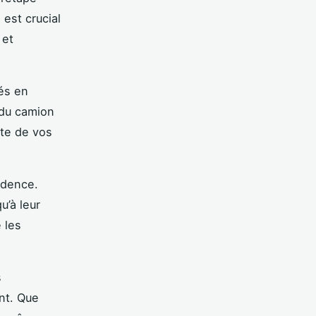
Il est crucial
 et
és en
 du camion
ste de vos
udence.
u’à leur
 les
s
nt. Que