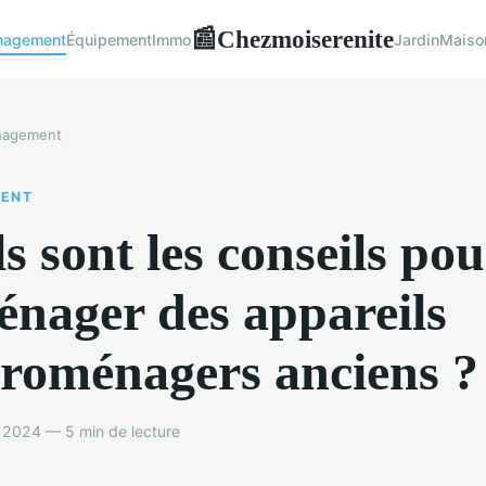
Chezmoiserenite
📰
nagement
Équipement
Immo
Jardin
Maiso
agement
ENT
s sont les conseils pou
nager des appareils
troménagers anciens ?
l 2024 — 5 min de lecture