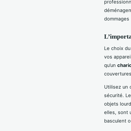
professionn
déménagemen
dommages p
L’importa
Le choix du
vos apparei
qu’un
chari
couvertures
Utilisez un
sécurité. L
objets lour
elles, sont 
basculent o