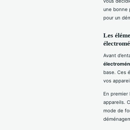
vous décidi
une bonne pr
pour un dé
Les éléme
électromé
Avant d’en
électromén
base. Ces é
vos apparei
En premier 
appareils. 
mode de fon
déménagemen