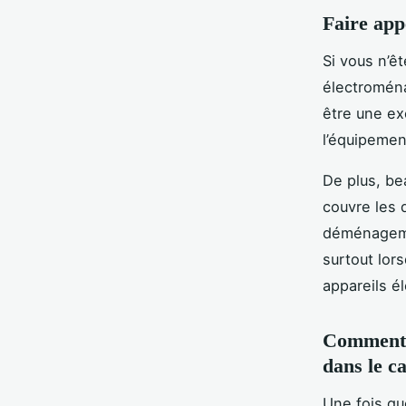
Faire app
Si vous n’ê
électroména
être une ex
l’équipemen
De plus, be
couvre les 
déménagemen
surtout lor
appareils é
Comment c
dans le 
Une fois qu