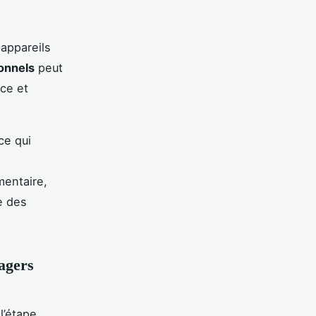
appareils
onnels
peut
ce et
ce qui
mentaire,
e des
agers
l’étape