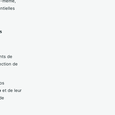
us-même,
ntielles
s
ents de
ection de
vos
e
et de leur
de